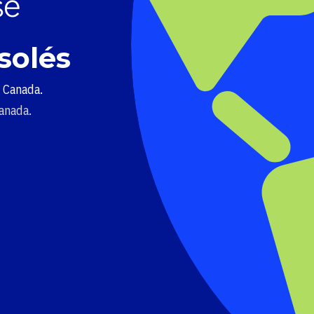
solés
u Canada.
Canada.