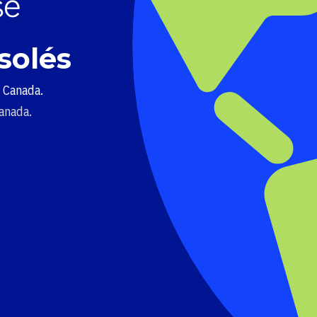
solés
u Canada.
Canada.