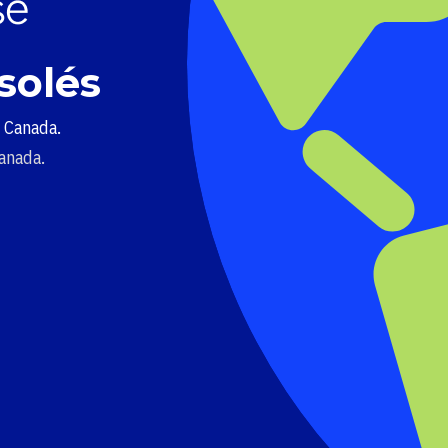
solés
u Canada.
Canada.