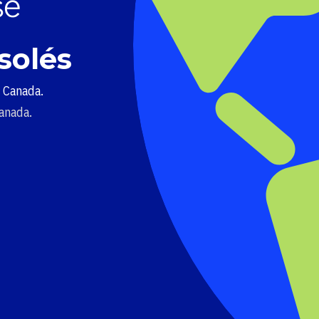
solés
u Canada.
Canada.