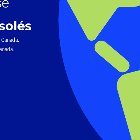
solés
u Canada.
Canada.