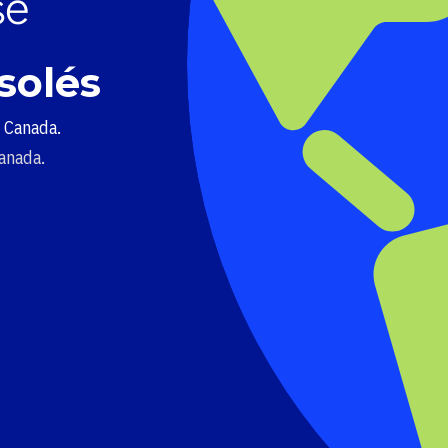
solés
u Canada.
Canada.