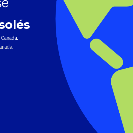
solés
u Canada.
Canada.