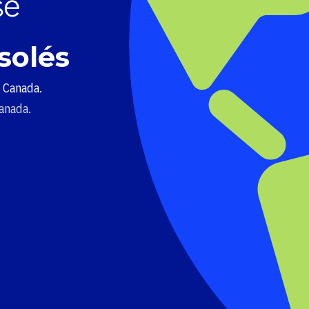
solés
u Canada.
Canada.