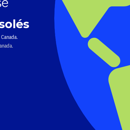
solés
u Canada.
Canada.