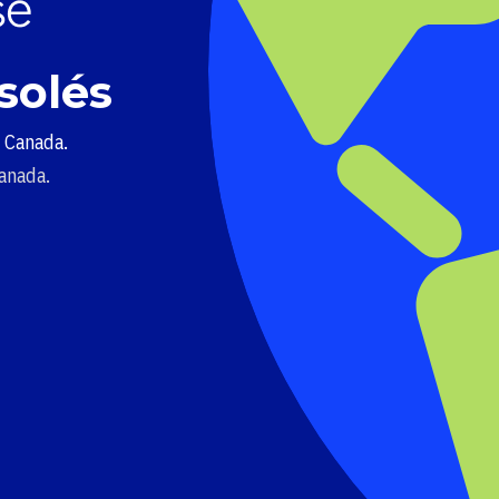
solés
u Canada.
Canada.