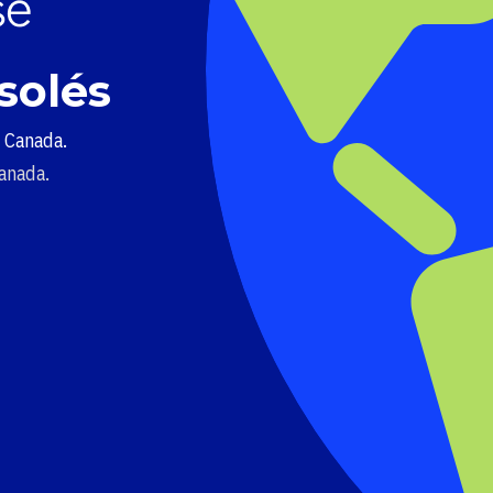
solés
u Canada.
Canada.