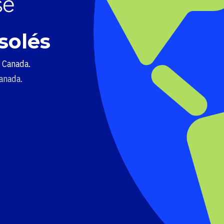
solés
u Canada.
Canada.