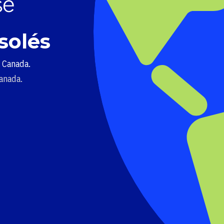
solés
u Canada.
Canada.