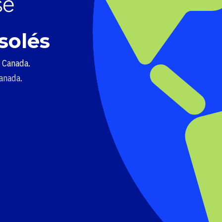
solés
u Canada.
Canada.