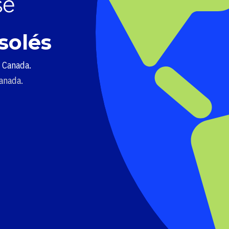
solés
u Canada.
Canada.