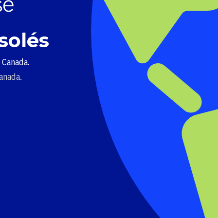
solés
u Canada.
Canada.