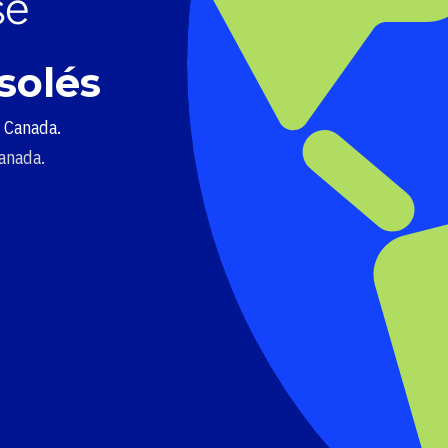
solés
u Canada.
Canada.