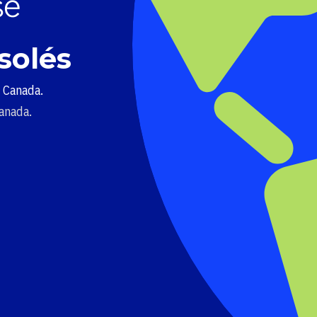
solés
u Canada.
Canada.