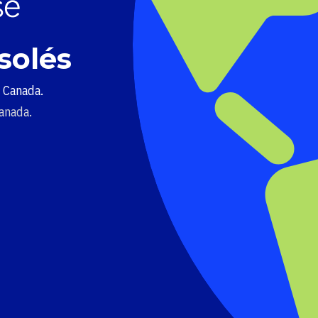
solés
u Canada.
Canada.