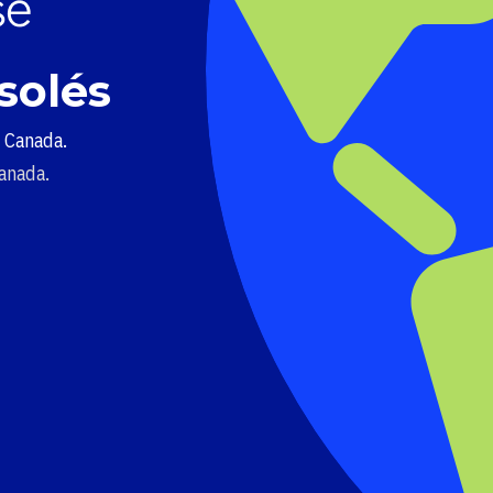
solés
u Canada.
Canada.