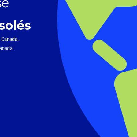
solés
u Canada.
Canada.