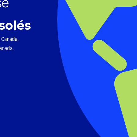
solés
u Canada.
Canada.