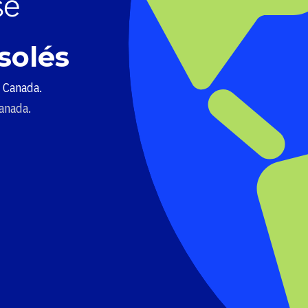
solés
u Canada.
Canada.