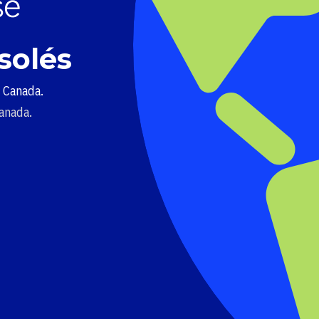
solés
u Canada.
Canada.