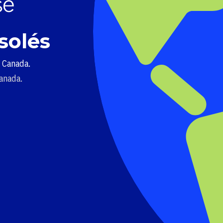
solés
u Canada.
Canada.