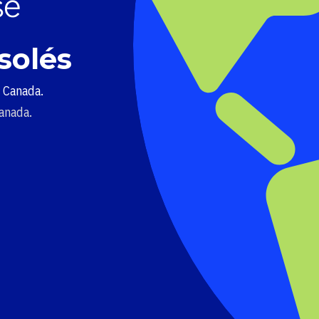
solés
u Canada.
Canada.