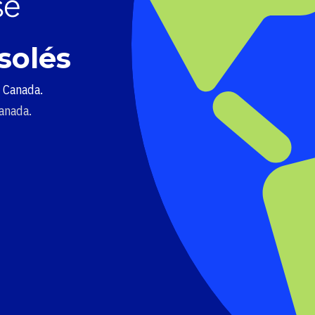
solés
u Canada.
Canada.