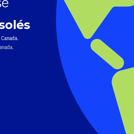
solés
u Canada.
Canada.