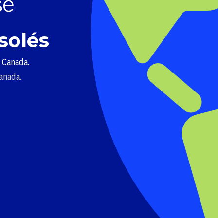
solés
u Canada.
Canada.