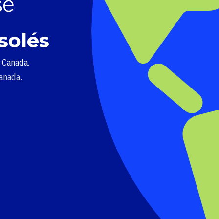
solés
u Canada.
Canada.