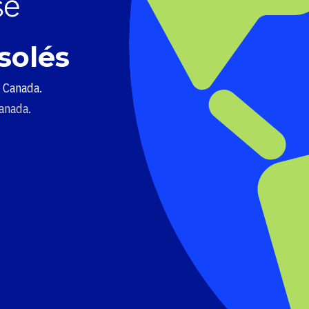
solés
u Canada.
Canada.