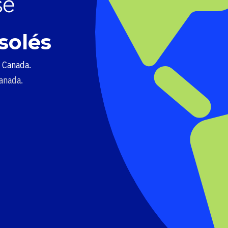
solés
u Canada.
Canada.