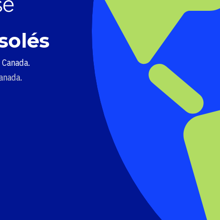
solés
u Canada.
Canada.