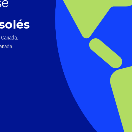
solés
u Canada.
Canada.