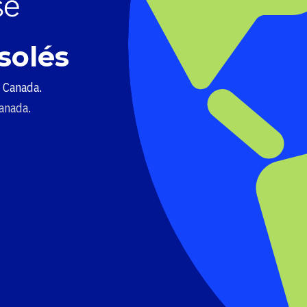
solés
u Canada.
Canada.