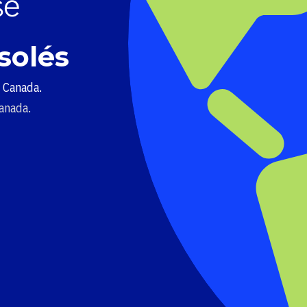
solés
u Canada.
Canada.