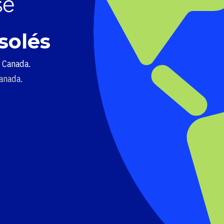
solés
u Canada.
Canada.