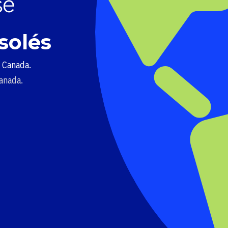
solés
u Canada.
Canada.