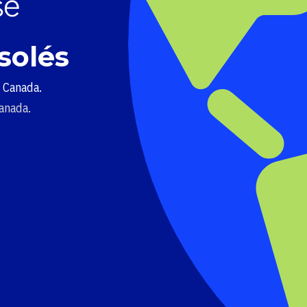
solés
u Canada.
Canada.