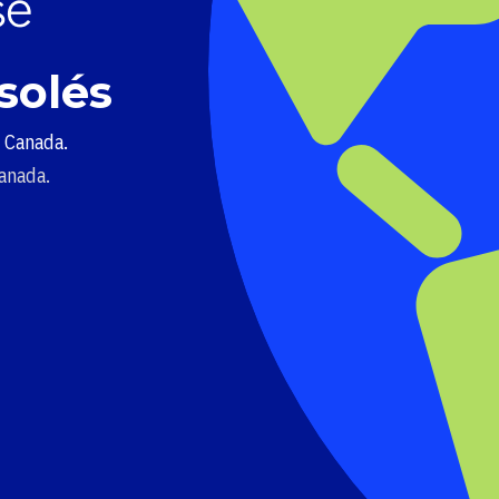
solés
u Canada.
Canada.