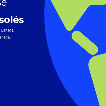
solés
u Canada.
Canada.