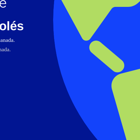
olés
Canada.
nada.